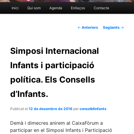
Menú
Inici
Qui som
Agenda
Enllaços
Contacte
Aneu
principal
al
Navegació
←
Anteriors
Següents
→
per
contingut
les
Simposi Internacional
entrades
principal
Infants i participació
política. Els Consells
d’Infants.
Publicat el
12 de desembre de 2016
per
conselldinfants
Demà i dimecres anirem al CaixaFòrum a
participar en el Simposi Infants i Participació