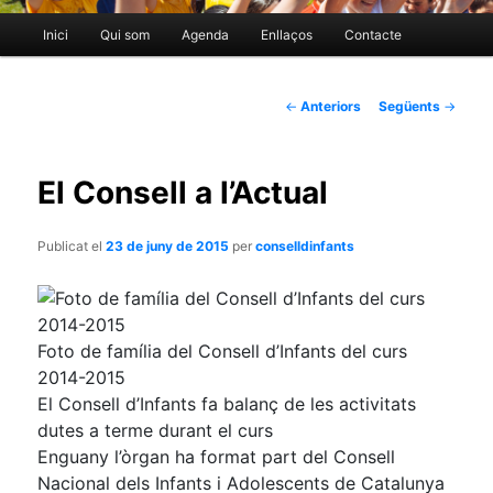
Menú
Inici
Qui som
Agenda
Enllaços
Contacte
Aneu
principal
al
Navegació
←
Anteriors
Següents
→
per
contingut
les
El Consell a l’Actual
entrades
principal
Publicat el
23 de juny de 2015
per
conselldinfants
Foto de família del Consell d’Infants del curs
2014-2015
El Consell d’Infants fa balanç de les activitats
dutes a terme durant el curs
Enguany l’òrgan ha format part del Consell
Nacional dels Infants i Adolescents de Catalunya