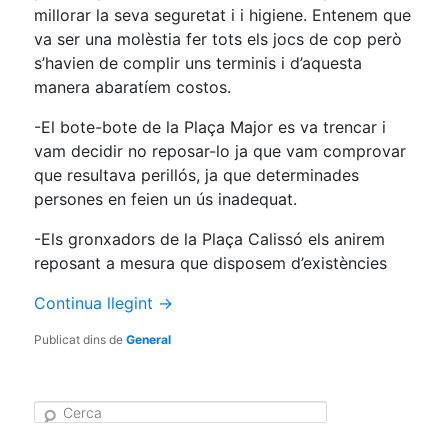
millorar la seva seguretat i i higiene. Entenem que
va ser una molèstia fer tots els jocs de cop però
s’havien de complir uns terminis i d’aquesta
manera abaratíem costos.
-El bote-bote de la Plaça Major es va trencar i
vam decidir no reposar-lo ja que vam comprovar
que resultava perillós, ja que determinades
persones en feien un ús inadequat.
-Els gronxadors de la Plaça Calissó els anirem
reposant a mesura que disposem d’existències
Continua llegint
→
Publicat dins de
General
C
e
r