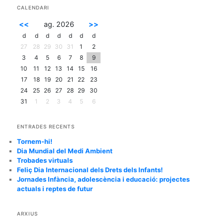
c
CALENDARI
a
<<
ag. 2026
>>
d
d
d
d
d
d
d
27
28
29
30
31
1
2
3
4
5
6
7
8
9
10
11
12
13
14
15
16
17
18
19
20
21
22
23
24
25
26
27
28
29
30
31
1
2
3
4
5
6
ENTRADES RECENTS
Tornem-hi!
Dia Mundial del Medi Ambient
Trobades virtuals
Feliç Dia Internacional dels Drets dels Infants!
Jornades Infància, adolescència i educació: projectes
actuals i reptes de futur
ARXIUS