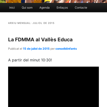
Menú
Inici
Qui som
Agenda
Enllaços
Contacte
Aneu
Aneu
principal
al
al
ARXIU MENSUAL:
JULIOL DE 2015
contingut
contingut
La FDMMA al Vallès Educa
principal
secundari
Publicat el
15 de juliol de 2015
per
conselldinfants
A partir del minut 10:30!