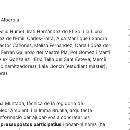
’Alberola
eliu Humet, Irati Hernàndez de El Sol i la Lluna;
ez de l’Emili Carles-Tolrà; Aixa Manrique i Sandra
éctor Cañones, Melisa Fernàndez, Carla López del
 Ferran Gallardo del Mestre Pla; Pol Gómez i Martí
lex Gonzalez i Èric Tello del Sant Esteve; Mercè
dinamitzadores), Laia Llonch (estudiant màster),
ora)
na Muntada, tècnica de la regidoria de
 Medi Ambient, i la Imma Brualla, arquitecte
nformació per ajudar-vos a concretar les
 pressupostos participatius
i posar-hi noms (he