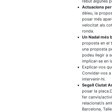
rebut algunes p
Actuacions per a
dèieu, la propos
posar més aparc
velocitat als co
ronda.
Un Nadal més bo
proposta en el t
una proposta per
podeu llegir a s
implicar-se en l
Explicar-vos qu
Convidar-vos a l
intervenir-hi.
Segell Ciutat A
posar la placa.D
fer canvis/activ
relacionat/s am
Barcelona, Talle