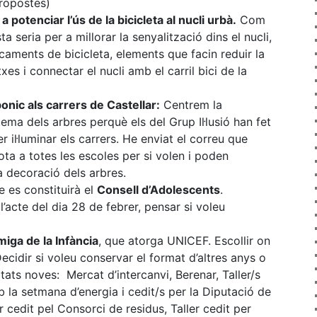
ropostes)
 potenciar l’ús de la bicicleta al nucli urbà.
Com
ta seria per a millorar la senyalització dins el nucli,
aments de bicicleta, elements que facin reduir la
txes i connectar el nucli amb el carril bici de la
nic als carrers de Castellar:
Centrem la
ema dels arbres perquè els del Grup Il·lusió han fet
 il·luminar els carrers. He enviat el correu que
ota a totes les escoles per si volen i poden
a decoració dels arbres.
e es constituirà el
Consell d’Adolescents
.
’acte del dia 28 de febrer, pensar si voleu
miga de la Infància
, que atorga UNICEF. Escollir on
ecidir si voleu conservar el format d’altres anys o
itats noves: Mercat d’intercanvi, Berenar, Taller/s
b la setmana d’energia i cedit/s per la Diputació de
r cedit pel Consorci de residus, Taller cedit per