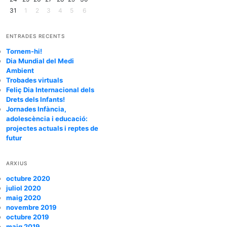
31
1
2
3
4
5
6
ENTRADES RECENTS
Tornem-hi!
Dia Mundial del Medi
Ambient
Trobades virtuals
Feliç Dia Internacional dels
Drets dels Infants!
Jornades Infància,
adolescència i educació:
projectes actuals i reptes de
futur
ARXIUS
octubre 2020
juliol 2020
maig 2020
novembre 2019
octubre 2019
maig 2019