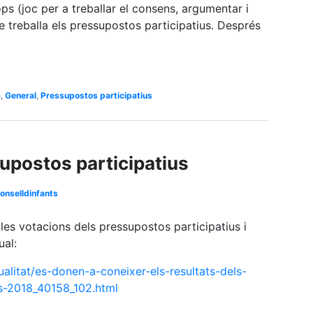
ops (joc per a treballar el consens, argumentar i
re treballa els pressupostos participatius. Després
a
,
General
,
Pressupostos participatius
upostos participatius
onselldinfants
 les votacions dels pressupostos participatius i
ual:
ualitat/es-donen-a-coneixer-els-resultats-dels-
us-2018_40158_102.html