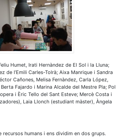
eliu Humet, Irati Hernàndez de El Sol i la Lluna;
ez de l’Emili Carles-Tolrà; Aixa Manrique i Sandra
éctor Cañones, Melisa Fernàndez, Carla López,
Berta Fajardo i Marina Alcalde del Mestre Pla; Pol
pera i Èric Tello del Sant Esteve; Mercè Costa i
adores), Laia Llonch (estudiant màster), Àngela
e recursos humans i ens dividim en dos grups.