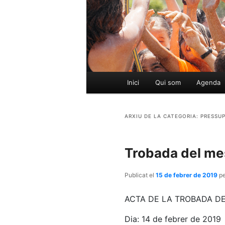
Menú
Inici
Qui som
Agenda
Aneu
Aneu
principal
al
al
ARXIU DE LA CATEGORIA:
PRESSUP
contingut
contingut
Trobada del me
principal
secundari
Publicat el
15 de febrer de 2019
p
ACTA DE LA TROBADA DE
Dia: 14 de febrer de 2019