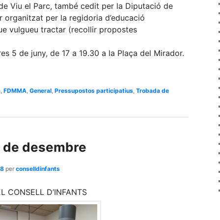
de Viu el Parc, també cedit per la Diputació de
r organitzat per la regidoria d’educació
ue vulgueu tractar (recollir propostes
s 5 de juny, de 17 a 19.30 a la Plaça del Mirador.
a
,
FDMMA
,
General
,
Pressupostos participatius
,
Trobada de
3 de desembre
18
per
conselldinfants
L CONSELL D’INFANTS