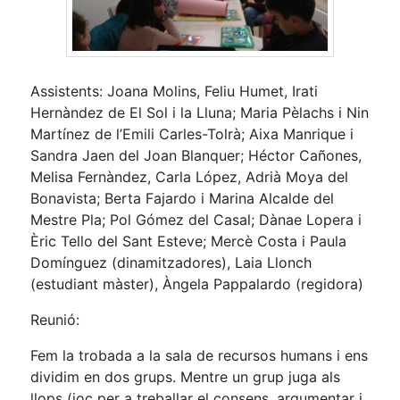
Assistents: Joana Molins, Feliu Humet, Irati
Hernàndez de El Sol i la Lluna; Maria Pèlachs i Nin
Martínez de l’Emili Carles-Tolrà; Aixa Manrique i
Sandra Jaen del Joan Blanquer; Héctor Cañones,
Melisa Fernàndez, Carla López, Adrià Moya del
Bonavista; Berta Fajardo i Marina Alcalde del
Mestre Pla; Pol Gómez del Casal; Dànae Lopera i
Èric Tello del Sant Esteve; Mercè Costa i Paula
Domínguez (dinamitzadores), Laia Llonch
(estudiant màster), Àngela Pappalardo (regidora)
Reunió:
Fem la trobada a la sala de recursos humans i ens
dividim en dos grups. Mentre un grup juga als
llops (joc per a treballar el consens, argumentar i