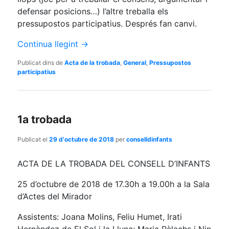
defensar posicions…) l’altre treballa els
pressupostos participatius. Després fan canvi.
Continua llegint
→
Publicat dins de
Acta de la trobada
,
General
,
Pressupostos
participatius
1a trobada
Publicat el
29 d'octubre de 2018
per
conselldinfants
ACTA DE LA TROBADA DEL CONSELL D’INFANTS
25 d’octubre de 2018 de 17.30h a 19.00h a la Sala
d’Actes del Mirador
Assistents: Joana Molins, Feliu Humet, Irati
Hernàndez de El Sol i la Lluna; Maria Pèlachs i Nin