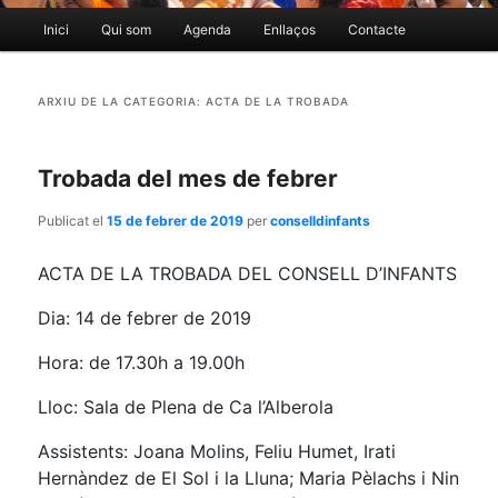
Menú
Inici
Qui som
Agenda
Enllaços
Contacte
Aneu
Aneu
principal
al
al
ARXIU DE LA CATEGORIA:
ACTA DE LA TROBADA
contingut
contingut
Trobada del mes de febrer
principal
secundari
Publicat el
15 de febrer de 2019
per
conselldinfants
ACTA DE LA TROBADA DEL CONSELL D’INFANTS
Dia: 14 de febrer de 2019
Hora: de 17.30h a 19.00h
Lloc: Sala de Plena de Ca l’Alberola
Assistents: Joana Molins, Feliu Humet, Irati
Hernàndez de El Sol i la Lluna; Maria Pèlachs i Nin