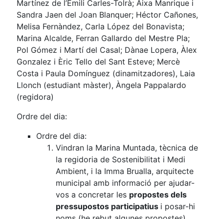
Martínez de l’Emili Carles-Tolrà; Aixa Manrique i
Sandra Jaen del Joan Blanquer; Héctor Cañones,
Melisa Fernàndez, Carla López del Bonavista;
Marina Alcalde, Ferran Gallardo del Mestre Pla;
Pol Gómez i Martí del Casal; Dànae Lopera, Àlex
Gonzalez i Èric Tello del Sant Esteve; Mercè
Costa i Paula Domínguez (dinamitzadores), Laia
Llonch (estudiant màster), Àngela Pappalardo
(regidora)
Ordre del dia:
Ordre del dia:
Vindran la Marina Muntada, tècnica de
la regidoria de Sostenibilitat i Medi
Ambient, i la Imma Brualla, arquitecte
municipal amb informació per ajudar-
vos a concretar les
propostes dels
pressupostos participatius
i posar-hi
noms (he rebut algunes propostes)