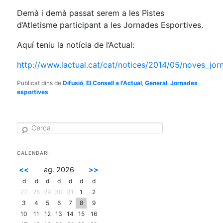
Demà i demà passat serem a les Pistes
d’Atletisme participant a les Jornades Esportives.
Aquí teniu la notícia de l’Actual:
http://www.lactual.cat/cat/notices/2014/05/noves_jo
Publicat dins de
Difusió
,
El Consell a l'Actual
,
General
,
Jornades
esportives
C
e
r
c
CALENDARI
a
<<
ag. 2026
>>
d
d
d
d
d
d
d
27
28
29
30
31
1
2
3
4
5
6
7
8
9
10
11
12
13
14
15
16