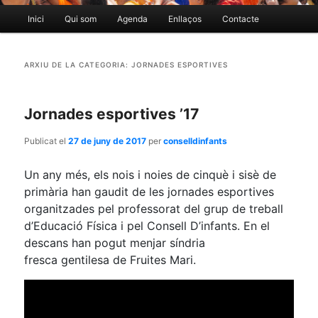
Menú
Inici
Qui som
Agenda
Enllaços
Contacte
Aneu
Aneu
principal
al
al
ARXIU DE LA CATEGORIA:
JORNADES ESPORTIVES
contingut
contingut
Jornades esportives ’17
principal
secundari
Publicat el
27 de juny de 2017
per
conselldinfants
Un any més, els nois i noies de cinquè i sisè de
primària han gaudit de les jornades esportives
organitzades pel professorat del grup de treball
d’Educació Física i pel Consell D’infants. En el
descans han pogut menjar síndria
fresca gentilesa de Fruites Mari.